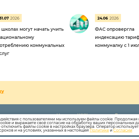
31.07
2026
24.06
2026
 школах могут начать учить
ФАС опровергла
ациональному
индексацию тариф
отреблению коммунальных
коммуналку с 1 ию
слуг
ку
Новости ЖКХ
Дома
82-16
одействия с пользователями мы используем файлы cookie. Продолжая 
Новости компании
Раскрыти
ookie и выражаете своё согласие на обработку ваших персональных 
ala@yandex.ru
е отключить файлы cookie в настройках браузера. Оператор используе
Как оплатить
Вопросы
сроков и на условиях, указанных в настоящей
Политике
и
Согласии