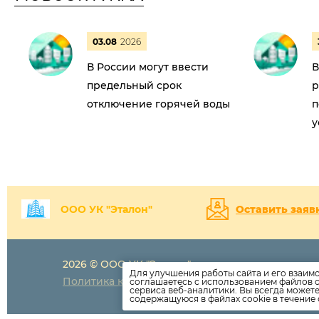
03.08
2026
В России могут ввести
В
предельный срок
р
отключение горячей воды
п
у
ООО УК "Эталон"
Оставить заяв
2026 © ООО УК "Эталон"
+7 (81430)
4-
Для улучшения работы сайта и его взаим
Политика конфиденциальности
соглашаетесь с использованием файлов c
etalonsortav
сервиса веб-аналитики. Вы всегда может
содержащуюся в файлах cookie в течение 