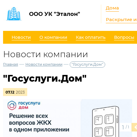
Дома
ООО УК "Эталон"
Раскрытие 
Новости
О компании
Как оплатить
Вопросы
Новости компании
—
—
Главная
Новости компании
"Госуслуги.Дом"
"Госуслуги.Дом"
07.12
2023
1
/
1