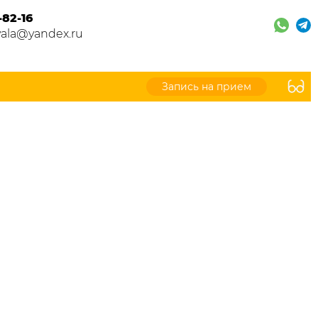
-82-16
vala@yandex.ru
Запись на прием