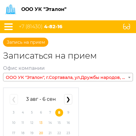
ООО УК "Эталон"
+7 (81430)
4-82-16
Запись на прием
Записаться на прием
Офис компании
ООО УК "Эталон", г.Сортавала, ул.Дружбы народов, д.5
❮
3 авг - 6 сен
❯
8
3
4
5
6
7
9
10
11
12
13
14
15
16
17
18
19
20
21
22
23