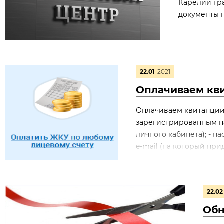
Карелии гр
документы н
22.01
2021
Оплачиваем кви
Оплачиваем квитанции 
зарегистрированным на 
личного кабинета); - п
e-mail (на который прид
22.02
Обн