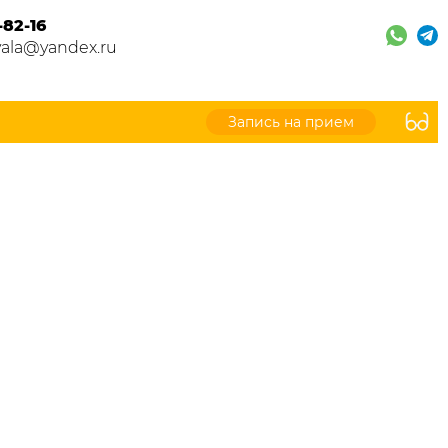
-82-16
vala@yandex.ru
Запись на прием