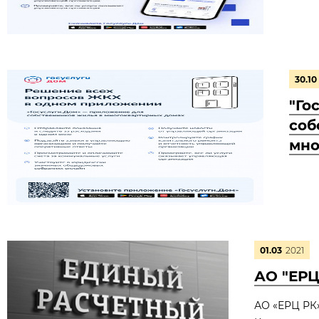
30.10
"Го
соб
мно
01.03
2021
АО "ЕРЦ
АО «ЕРЦ РК