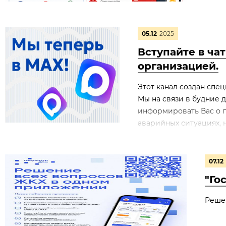
05.12
2025
Вступайте в ча
организацией.
Этот канал создан сп
Мы на связи в будние д
информировать Вас о п
аварийных ситуациях, н
07.12
"Го
Реше