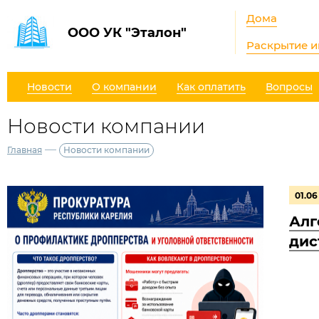
Дома
ООО УК "Эталон"
Раскрытие 
Новости
О компании
Как оплатить
Вопросы
Новости компании
—
Главная
Новости компании
01.06
Алг
дис