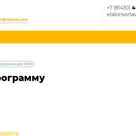
+7 (81430)
4
etalonsorta
информации
одернизации ЖКХ
рограмму