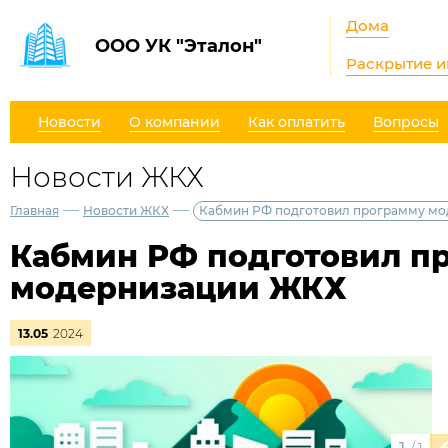
Дома
ООО УК "Эталон"
Раскрытие 
Новости
О компании
Как оплатить
Вопросы
Новости ЖКХ
—
—
Главная
Новости ЖКХ
Кабмин РФ подготовил программу м
Кабмин РФ подготовил п
модернизации ЖКХ
13.05
2024
/
1