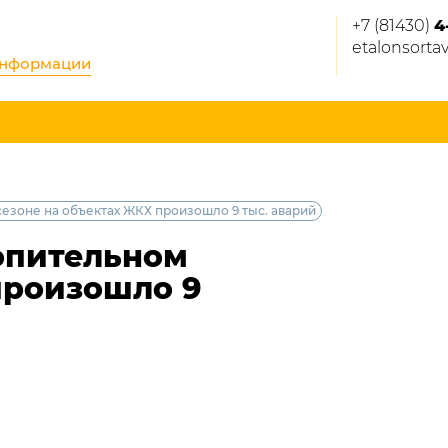
+7 (81430)
4
etalonsorta
информации
езоне на объектах ЖКХ произошло 9 тыс. аварий
опительном
произошло 9