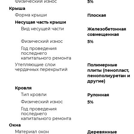
Физический износ
5%
Крыша
Форма крыши
Плоская
Несущая часть крыши
Вид несущей части
Железобетонная
совмещенная
Физический износ
5%
Год проведения
последнего
капитального ремонта
Утепляющие слои
Полимерные
чердачных перекрытий
плиты (пенопласт,
пенополиуретан и
другие)
Кровля
Тип кровли
Рулонная
Физический износ
5%
Год проведения
последнего
капитального ремонта
Окна
Материал окон
Деревянные