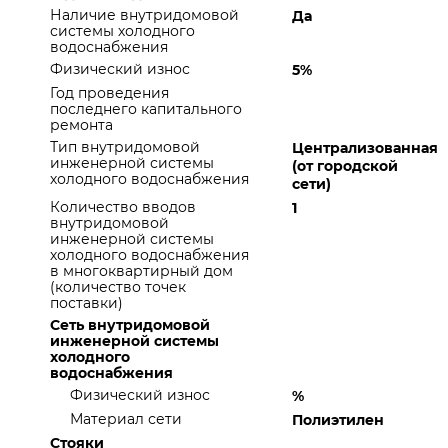
Наличие внутридомовой
Да
системы холодного
водоснабжения
Физический износ
5%
Год проведения
последнего капитального
ремонта
Тип внутридомовой
Централизованная
инженерной системы
(от городской
холодного водоснабжения
сети)
Количество вводов
1
внутридомовой
инженерной системы
холодного водоснабжения
в многоквартирный дом
(количество точек
поставки)
Сеть внутридомовой
инженерной системы
холодного
водоснабжения
Физический износ
%
Материал сети
Полиэтилен
Стояки